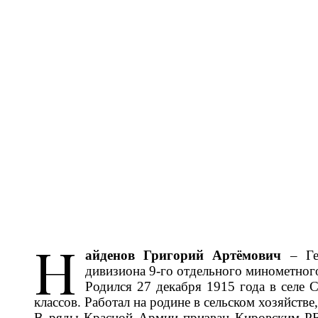
Н
айденов Григорий Артёмович
– Гер
дивизиона 9-го отдельного минометного
Родился 27 декабря 1915 года в селе 
классов. Работал на родине в сельском хозяйстве
В ряды Красной Армии призван Кировским РВК