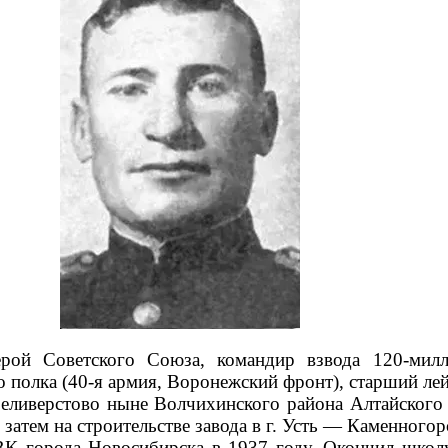
ой Советского Союза, командир взвода 120-мил
 полка (40-я армия, Воронежский фронт), старший лей
Селиверстово ныне Волчихинского района Алтайского 
, затем на строительстве завода в г. Усть — Каменного
 города Новосибирска в 1937 году. Окончил школу