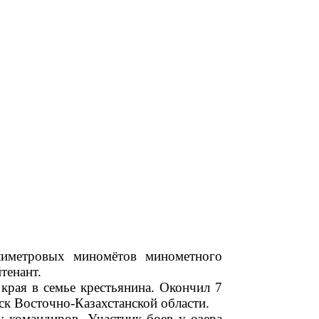
лиметровых миномётов минометного
тенант.
края в семье крестьянина. Окончил 7
рск Восточно-Казахстанской области.
 командиров. Участник боев у озера