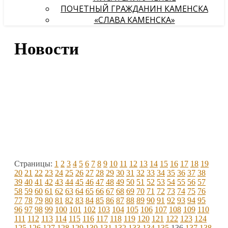
ПОЧЕТНЫЙ ГРАЖДАНИН КАМЕНСКА
«СЛАВА КАМЕНСКА»
Новости
Страницы:
1
2
3
4
5
6
7
8
9
10
11
12
13
14
15
16
17
18
19
20
21
22
23
24
25
26
27
28
29
30
31
32
33
34
35
36
37
38
39
40
41
42
43
44
45
46
47
48
49
50
51
52
53
54
55
56
57
58
59
60
61
62
63
64
65
66
67
68
69
70
71
72
73
74
75
76
77
78
79
80
81
82
83
84
85
86
87
88
89
90
91
92
93
94
95
96
97
98
99
100
101
102
103
104
105
106
107
108
109
110
111
112
113
114
115
116
117
118
119
120
121
122
123
124
125
126
127
128
129
130
131
132
133
134
135
136
137
138