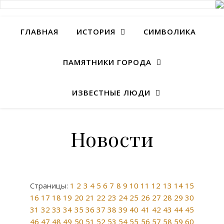
ГЛАВНАЯ
ИСТОРИЯ
СИМВОЛИКА
ПАМЯТНИКИ ГОРОДА
ИЗВЕСТНЫЕ ЛЮДИ
Новости
Страницы:
1
2
3
4
5
6
7
8
9
10
11
12
13
14
15
16
17
18
19
20
21
22
23
24
25
26
27
28
29
30
31
32
33
34
35
36
37
38
39
40
41
42
43
44
45
46
47
48
49
50
51
52
53
54
55
56
57
58
59
60