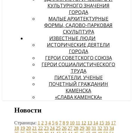
КУЛЬТУРНОГО ЗНАЧЕНИЯ
ГОРОДА
МАЛЫЕ АРХИТЕКТУРНЫЕ
ФОРМЫ, САДОВО-ПАРКОВАЯ
СКУЛЬПТУРА
ИЗВЕСТНЫЕ ЛЮДИ
ИСТОРИЧЕСКИЕ ДЕЯТЕЛИ
ГОРОДА
ГЕРОИ СОВЕТСКОГО СОЮЗА
ГЕРОИ СОЦИАЛИСТИЧЕСКОГО
ТРУДА
ПИСАТЕЛИ. УЧЕНЫЕ
ПОЧЕТНЫЙ ГРАЖДАНИН
КАМЕНСКА
«СЛАВА КАМЕНСКА»
Новости
Страницы:
1
2
3
4
5
6
7
8
9
10
11
12
13
14
15
16
17
18
19
20
21
22
23
24
25
26
27
28
29
30
31
32
33
34