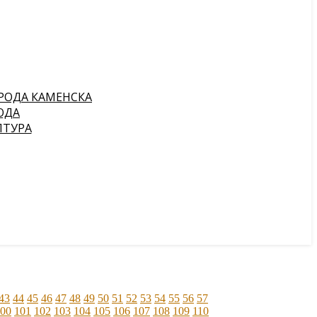
РОДА КАМЕНСКА
ОДА
ПТУРА
43
44
45
46
47
48
49
50
51
52
53
54
55
56
57
00
101
102
103
104
105
106
107
108
109
110