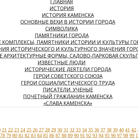
ГЛАВНАЯ
ИСТОРИЯ
ИСТОРИЯ КАМЕНСКА
ОСНОВНЫЕ ВЕХИ В ИСТОРИИ ГОРОДА
СИМВОЛИКА
ПАМЯТНИКИ ГОРОДА
КОМПЛЕКСЫ, ПАМЯТНИКИ ИСТОРИИ И КУЛЬТУРЫ ГО
НИЯ ИСТОРИЧЕСКОГО И КУЛЬТУРНОГО ЗНАЧЕНИЯ ГОР
 АРХИТЕКТУРНЫЕ ФОРМЫ, САДОВО-ПАРКОВАЯ СКУЛЬ
ИЗВЕСТНЫЕ ЛЮДИ
ИСТОРИЧЕСКИЕ ДЕЯТЕЛИ ГОРОДА
ГЕРОИ СОВЕТСКОГО СОЮЗА
ГЕРОИ СОЦИАЛИСТИЧЕСКОГО ТРУДА
ПИСАТЕЛИ. УЧЕНЫЕ
ПОЧЕТНЫЙ ГРАЖДАНИН КАМЕНСКА
«СЛАВА КАМЕНСКА»
0
21
22
23
24
25
26
27
28
29
30
31
32
33
34
35
36
37
38
39
40
41
42
78
79
80
81
82
83
84
85
86
87
88
89
90
91
92
93
94
95
96
97
98
99
1