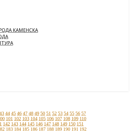
РОДА КАМЕНСКА
ОДА
ПТУРА
43
44
45
46
47
48
49
50
51
52
53
54
55
56
57
00
101
102
103
104
105
106
107
108
109
110
1
142
143
144
145
146
147
148
149
150
151
82
183
184
185
186
187
188
189
190
191
192