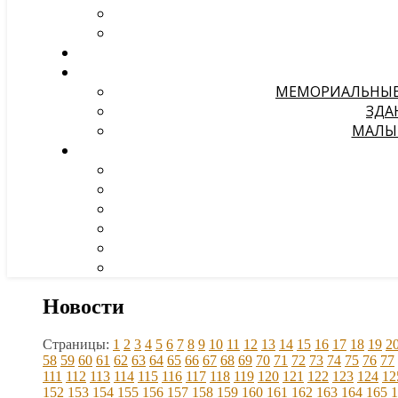
МЕМОРИАЛЬНЫЕ 
ЗДА
МАЛЫЕ
Новости
Страницы:
1
2
3
4
5
6
7
8
9
10
11
12
13
14
15
16
17
18
19
2
58
59
60
61
62
63
64
65
66
67
68
69
70
71
72
73
74
75
76
77
111
112
113
114
115
116
117
118
119
120
121
122
123
124
12
152
153
154
155
156
157
158
159
160
161
162
163
164
165
1