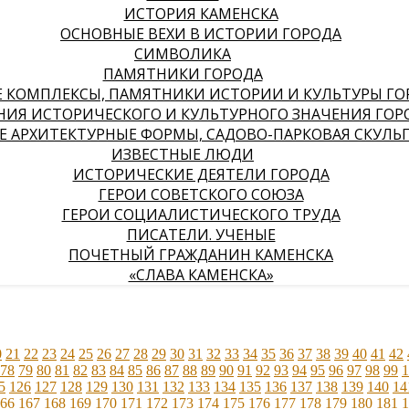
ИСТОРИЯ КАМЕНСКА
ОСНОВНЫЕ ВЕХИ В ИСТОРИИ ГОРОДА
СИМВОЛИКА
ПАМЯТНИКИ ГОРОДА
КОМПЛЕКСЫ, ПАМЯТНИКИ ИСТОРИИ И КУЛЬТУРЫ ГО
НИЯ ИСТОРИЧЕСКОГО И КУЛЬТУРНОГО ЗНАЧЕНИЯ ГОР
 АРХИТЕКТУРНЫЕ ФОРМЫ, САДОВО-ПАРКОВАЯ СКУЛЬ
ИЗВЕСТНЫЕ ЛЮДИ
ИСТОРИЧЕСКИЕ ДЕЯТЕЛИ ГОРОДА
ГЕРОИ СОВЕТСКОГО СОЮЗА
ГЕРОИ СОЦИАЛИСТИЧЕСКОГО ТРУДА
ПИСАТЕЛИ. УЧЕНЫЕ
ПОЧЕТНЫЙ ГРАЖДАНИН КАМЕНСКА
«СЛАВА КАМЕНСКА»
0
21
22
23
24
25
26
27
28
29
30
31
32
33
34
35
36
37
38
39
40
41
42
78
79
80
81
82
83
84
85
86
87
88
89
90
91
92
93
94
95
96
97
98
99
1
5
126
127
128
129
130
131
132
133
134
135
136
137
138
139
140
14
66
167
168
169
170
171
172
173
174
175
176
177
178
179
180
181
1