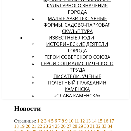
КУЛЬТУРНОГО ЗНАЧЕНИЯ
ГОРОДА
МАЛЫЕ АРХИТЕКТУРНЫЕ
ФОРМЫ, САДОВО-ПАРКОВАЯ
СКУЛЬПТУРА
ИЗВЕСТНЫЕ ЛЮДИ
ИСТОРИЧЕСКИЕ ДЕЯТЕЛИ
ГОРОДА
ГЕРОИ СОВЕТСКОГО СОЮЗА
ГЕРОИ СОЦИАЛИСТИЧЕСКОГО
ТРУДА
ПИСАТЕЛИ. УЧЕНЫЕ
ПОЧЕТНЫЙ ГРАЖДАНИН
КАМЕНСКА
«СЛАВА КАМЕНСКА»
Новости
Страницы:
1
2
3
4
5
6
7
8
9
10
11
12
13
14
15
16
17
18
19
20
21
22
23
24
25
26
27
28
29
30
31
32
33
34