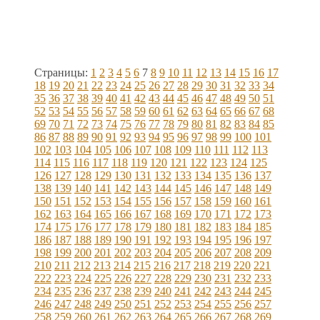
Страницы:
1
2
3
4
5
6
7
8
9
10
11
12
13
14
15
16
17
18
19
20
21
22
23
24
25
26
27
28
29
30
31
32
33
34
35
36
37
38
39
40
41
42
43
44
45
46
47
48
49
50
51
52
53
54
55
56
57
58
59
60
61
62
63
64
65
66
67
68
69
70
71
72
73
74
75
76
77
78
79
80
81
82
83
84
85
86
87
88
89
90
91
92
93
94
95
96
97
98
99
100
101
102
103
104
105
106
107
108
109
110
111
112
113
114
115
116
117
118
119
120
121
122
123
124
125
126
127
128
129
130
131
132
133
134
135
136
137
138
139
140
141
142
143
144
145
146
147
148
149
150
151
152
153
154
155
156
157
158
159
160
161
162
163
164
165
166
167
168
169
170
171
172
173
174
175
176
177
178
179
180
181
182
183
184
185
186
187
188
189
190
191
192
193
194
195
196
197
198
199
200
201
202
203
204
205
206
207
208
209
210
211
212
213
214
215
216
217
218
219
220
221
222
223
224
225
226
227
228
229
230
231
232
233
234
235
236
237
238
239
240
241
242
243
244
245
246
247
248
249
250
251
252
253
254
255
256
257
258
259
260
261
262
263
264
265
266
267
268
269