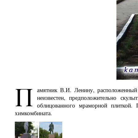
П
амятник В.И. Ленину, расположенный
неизвестен, предположительно скуль
облицованного мраморной плиткой. П
химкомбината.